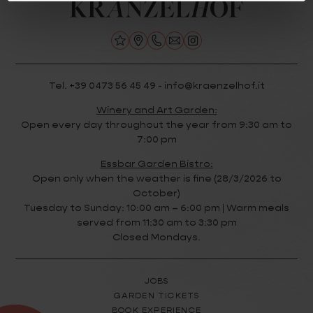
Tel. +39 0473 56 45 49 - info@kraenzelhof.it
Winery and Art Garden:
Open every day throughout the year from 9:30 am to
7:00 pm
Essbar Garden Bistro:
Open only when the weather is fine (28/3/2026 to
October)
Tuesday to Sunday: 10:00 am – 6:00 pm | Warm meals
served from 11:30 am to 3:30 pm
Closed Mondays.
JOBS
GARDEN TICKETS
BOOK EXPERIENCE