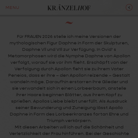
MONIKA HARTL
MENU
Für FRAUEN 2026 stelle ich meine Versionen der
mythologischen Figur Daphne in Form der Skulpturen‚
Daphne Vll und VIll zur Verfügung. In Ovid‘ s
Metamorphosen wird die Nymphe Daphne von Apollon
verfolgt, worauf sie vor ihm flieht. Erschöpft von der
Verfolgung durch Apollon fleht sie zu ihrem Vater
Peneios, dass er ihre – den Apollon reizende – Gestalt
wandeln möge. Daraufhin erstarren ihre Glieder und
sie verwandelt sich in einen Lorbeerbaum, anstelle
ihrer Haare beginnen Blätter, aus ihrem Kopf zu
sprießen. Apollos Liebe bleibt unerfüllt. Als Ausdruck
seiner Bewunderung und Zuneigung lässt Apollo
Daphne in Form des Lorbeerkranzes fortan Ehre und
Triumph verkörpern.
Mit diesen Arbeiten will ich auf die Schönheit und
Verletzlichkeit der Frau hinführen. Bei der Geschichte